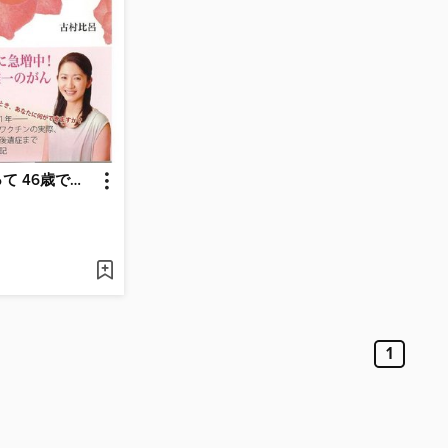
がんを身籠って 46歳で子宮頸がんになった女優の告白
1