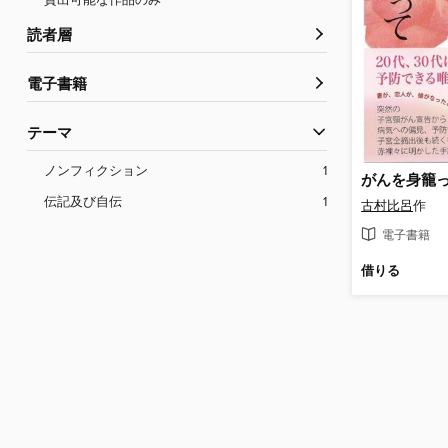
貸出可能な作品のみ
読者層
電子書籍
テーマ
ノンフィクション
1
伝記及び自伝
1
古村比呂
作
電子書籍
借りる