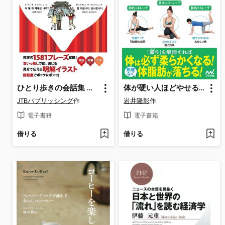
ひとり歩きの会話集 韓国語
体が硬い人ほどやせるストレッチ
JTBパブリッシング
作
岩井隆彰
作
電子書籍
電子書籍
借りる
借りる