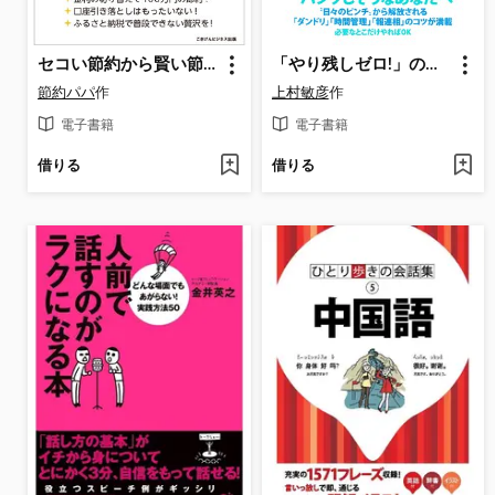
セコい節約から賢い節約へ ～いつも通りの生活に少しだけ工夫を!～
「やり残しゼロ!」の仕事術60
節約パパ
作
上村敏彦
作
電子書籍
電子書籍
借りる
借りる