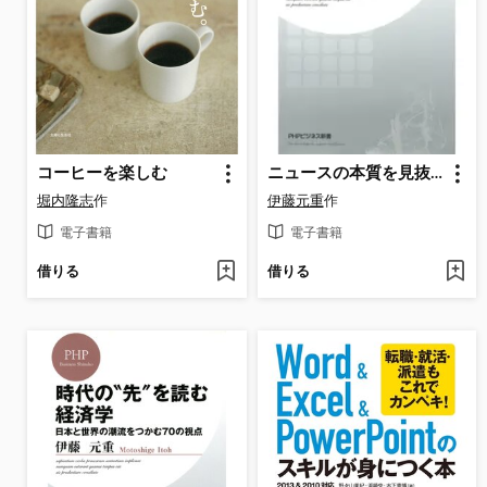
コーヒーを楽しむ
ニュースの本質を見抜く 日本と世界の「流れ」を読む経済学
堀内隆志
作
伊藤元重
作
電子書籍
電子書籍
借りる
借りる