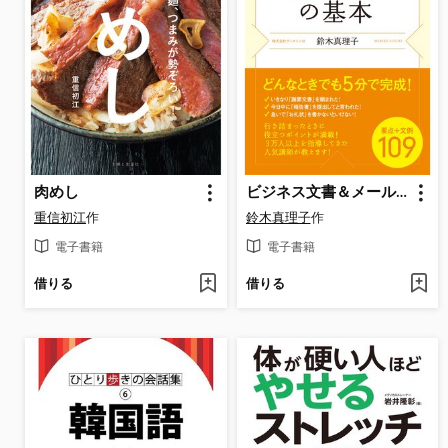
肉めし
ビジネス文書＆メールの基本
重信初江
作
鈴木真理子
作
電子書籍
電子書籍
借りる
借りる