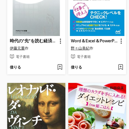
時代の"先"を読む経済学 日本と世界の潮流をつかむ70の視点
Word＆Excel＆PowerPointのスキルが身につく本
伊藤元重
作
野々山美紀
作
電子書籍
電子書籍
借りる
借りる