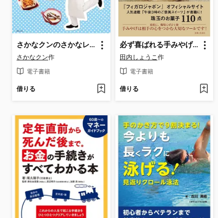
さかなクンのさかなレシピ 日本一の魚通が教えるギョギョうまっ!なおかずたち
必ず喜ばれる手みやげお菓子
さかなクン
作
田内しょうこ
作
電子書籍
電子書籍
借りる
借りる