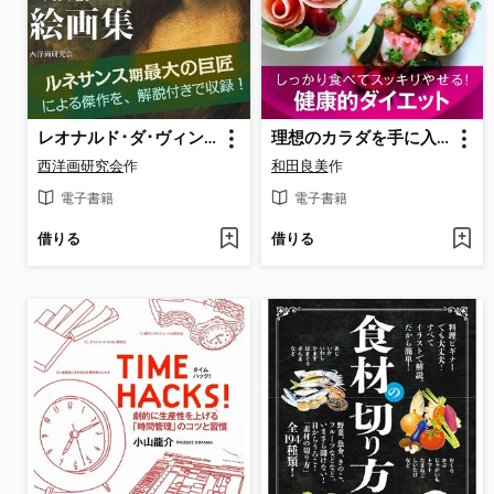
レオナルド･ダ･ヴィンチ 絵画集
理想のカラダを手に入れる! ダイエットレシピfrom姫ごはん
西洋画研究会
作
和田良美
作
電子書籍
電子書籍
借りる
借りる