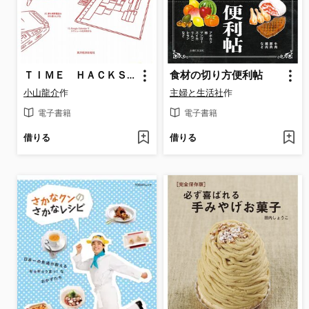
ＴＩＭＥ ＨＡＣＫＳ! 劇的に生産性を上げる「時間管理」のコツと習慣
食材の切り方便利帖
小山龍介
作
主婦と生活社
作
電子書籍
電子書籍
借りる
借りる