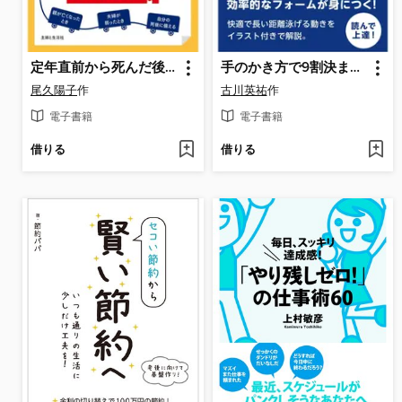
定年直前から死んだ後まで。お金の手続きがすべてわかる本
手のかき方で9割決まる!今よりも長くラクに泳げる!見返りクロール泳法
尾久陽子
作
古川英祐
作
電子書籍
電子書籍
借りる
借りる