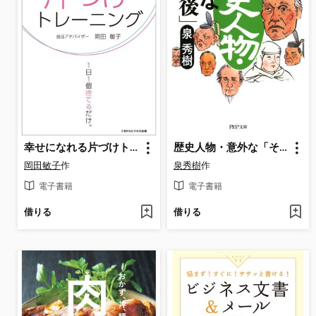
幸せになれる片づけトレーニング
歴史人物・意外な「その後」 あの有名人の「第二の人生」「晩年」はこうだった
岡田敏子
作
泉秀樹
作
電子書籍
電子書籍
借りる
借りる