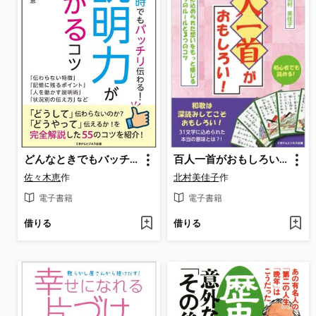
どんなときでもバッチリ伝わる!説明力があがるコツ
百人一首がおもしろい!歌に込められた想いをもっと感じる5つのルールと3つのコツ
佐々木恵
作
北村美佳子
作
電子書籍
電子書籍
借りる
借りる