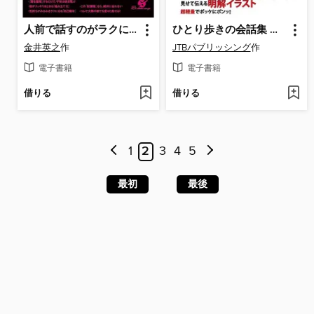
人前で話すのがラクになる本
ひとり歩きの会話集 中国語
金井英之
作
JTBパブリッシング
作
電子書籍
電子書籍
借りる
借りる
1
2
3
4
5
最初
最後