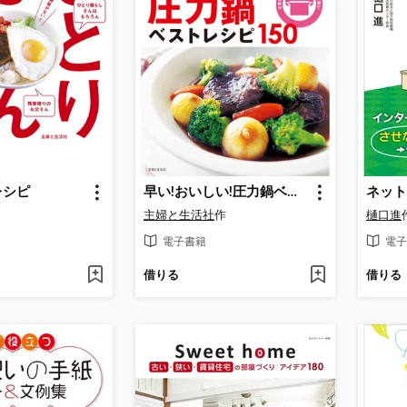
レシピ
早い!おいしい!圧力鍋ベストレシピ１５０
主婦と生活社
作
樋口進
電子書籍
電子
借りる
借りる