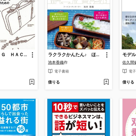
ＲＥＡＤＩＮＧ ＨＡＣＫＳ! 超アウトプット生産のための「読む」技術と習慣
ラクラクかんたん♪ ほめられお弁当 ～50品のおかずレシピ～
池本香織
作
佐久間
電子書籍
電子
借りる
借りる