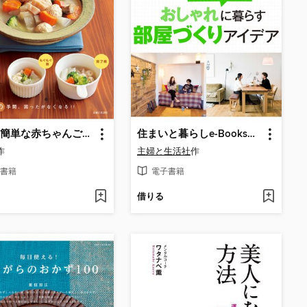
世界一簡単な赤ちゃんごはん
住まいと暮らしe-Books VOL.4 おしゃれに暮らす部屋づくりアイデア
作
主婦と生活社
作
書籍
電子書籍
借りる