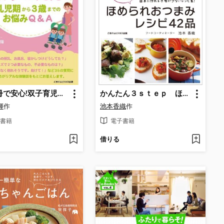
この1冊で安心!双子育児の乗りこえ方―乳児期から3歳までのお悩み相談Q&A―
かんたん３ｓｔｅｐ ほめられおつまみレシピ42品
輝
作
池本香織
作
書籍
電子書籍
借りる