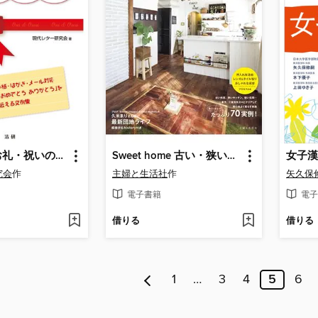
すぐ役立つお礼・祝いの手紙マナー&文例集
Sweet home 古い・狭い・賃貸住宅の部屋づくり アイデア180
女子漢
究会
作
主婦と生活社
作
矢久保
電子書籍
電子
借りる
借りる
1
…
3
4
5
6