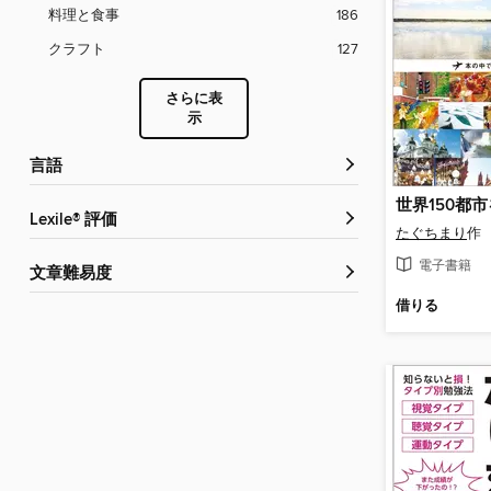
料理と食事
186
クラフト
127
さらに表
示
言語
Lexile® 評価
たぐちまり
作
電子書籍
文章難易度
借りる