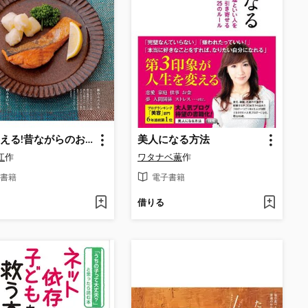
毎日使える!昔ながらのおかず100
美人になる方法
江
作
ワタナベ薫
作
書籍
電子書籍
借りる