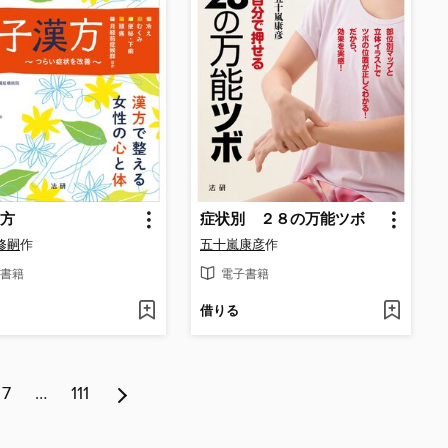
方
症状別 ２８の万能ツボ
修嗣
作
五十嵐康彦
作
書籍
電子書籍
借りる
7
…
111