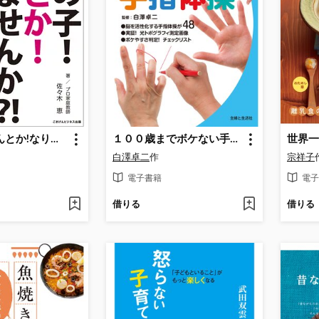
うちの子!なんとか!なりませんか? 勉強嫌いを克服して30点上げる4つの作戦 3つの勉強法
１００歳までボケない手指体操
白澤卓二
作
宗祥子
電子書籍
電子
借りる
借りる