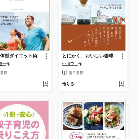
モデル体型ダイエット術 ～ウォーキングでモデルのように痩せる!～
とにかく、おいしい珈琲が飲みたい
健一
作
中川ワニ
作
書籍
電子書籍
借りる