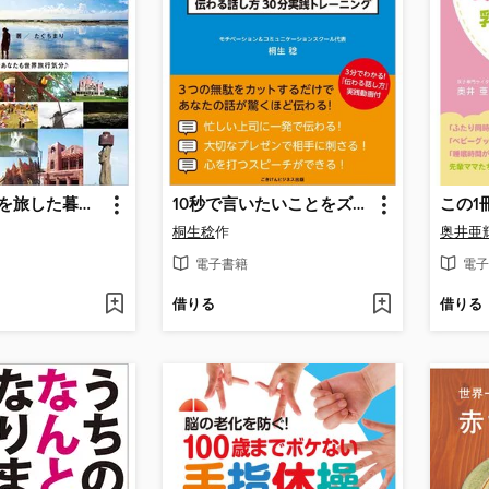
世界150都市を旅した暮らしで出会った魅力溢れる街16選 ～一度行かないと一生後悔する!? 旅するアーティストの妻が紹介する素敵な街～
10秒で言いたいことをズバっと伝える できるビジネスマンは、話が短い! 伝わる話し方30分実践トレーニング
桐生稔
作
奥井亜
電子書籍
電子
借りる
借りる