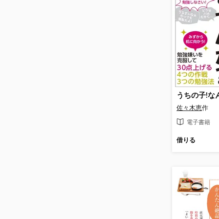
佐々木恵
作
電子書籍
借りる