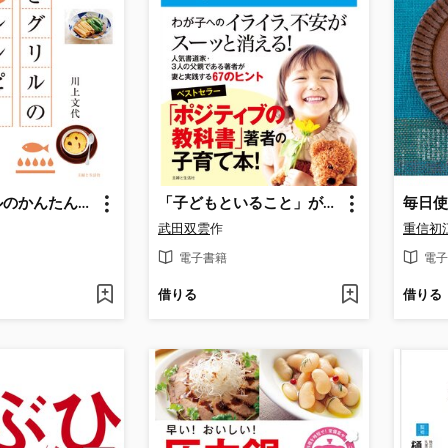
魚焼きグリルのかんたん絶品レシピ
「子どもといること」がもっと楽しくなる 怒らない子育て
武田双雲
作
重信初
電子書籍
電子
借りる
借りる