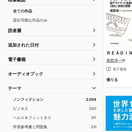
検索範囲
全ての作品
貸出可能な作品のみ
読者層
追加された日付
電子書籍
原尻淳一
作
電子書籍
オーディオブック
借りる
テーマ
ノンフィクション
2,654
ビジネス
560
ヘルス＆フィットネス
317
学習参考書と問題集
231