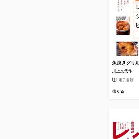
川上文代
作
電子書籍
借りる